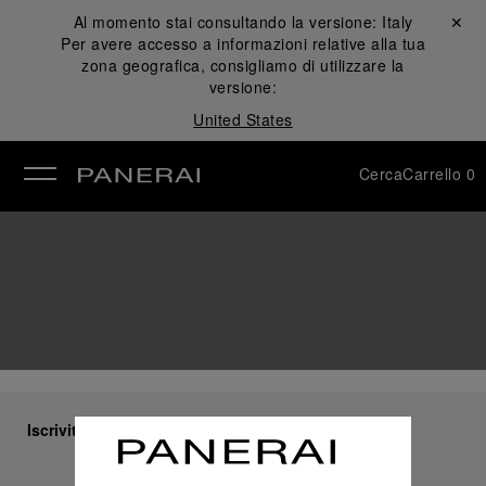
Al momento stai consultando la versione:
Italy
Chiudi ✕
Per avere accesso a informazioni relative alla tua
udi
zona geografica, consigliamo di utilizzare la
versione:
United States
Cerca
Carrello
0
Iscriviti alla nostra newsletter