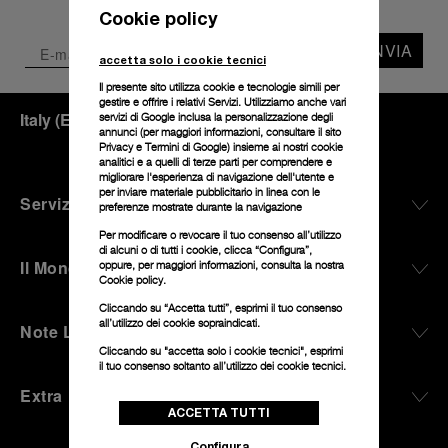
Cookie policy
INVIA
accetta solo i cookie tecnici
Il presente sito utilizza cookie e tecnologie simili per
gestire e offrire i relativi Servizi. Utilizziamo anche vari
Italy
(
EUR €
)
- IT
servizi di Google inclusa la personalizzazione degli
annunci (per maggiori informazioni, consultare il
sito
Privacy e Termini di Google
) insieme ai nostri cookie
analitici e a quelli di terze parti per comprendere e
migliorare l'esperienza di navigazione dell'utente e
per inviare materiale pubblicitario in linea con le
Servizio Clienti
preferenze mostrate durante la navigazione
Per modificare o revocare il tuo consenso all’utilizzo
di alcuni o di tutti i cookie, clicca “Configura”,
Il Mondo Di Panerai
oppure, per maggiori informazioni, consulta la nostra
Cookie policy.
Cliccando su “Accetta tutti”, esprimi il tuo consenso
all’utilizzo dei cookie sopraindicati.
Note Legali
Cliccando su "accetta solo i cookie tecnici", esprimi
il tuo consenso soltanto all’utilizzo dei cookie tecnici.
Extra
ACCETTA TUTTI
Configura