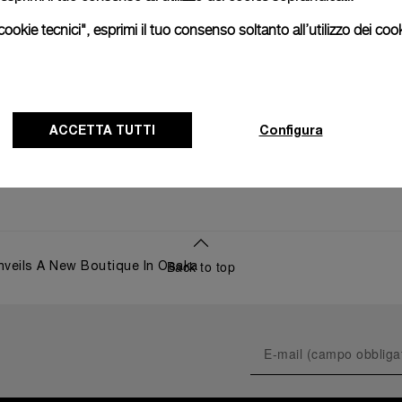
ookie tecnici", esprimi il tuo consenso soltanto all’utilizzo dei cook
ACCETTA TUTTI
Configura
Back to top
nveils A New Boutique In Osaka