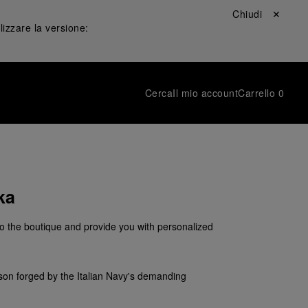
Chiudi ✕
lizzare la versione:
Cerca
Il mio account
Carrello
0
ka
 the boutique and provide you with personalized
ison forged by the Italian Navy's demanding