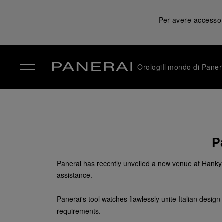
Per avere accesso a
Orologi
Il mondo di Paner
✕
P
Panerai has recently unveiled a new venue at Hanky
assistance.
Panerai's tool watches flawlessly unite Italian desi
requirements.