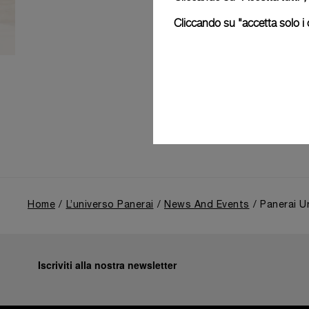
Cliccando su "accetta solo i c
Home
L’universo Panerai
News And Events
Panerai U
Iscriviti alla nostra newsletter