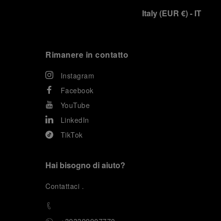
Italy
(
EUR €
)
- IT
Rimanere in contatto
Instagram
Facebook
YouTube
LinkedIn
TikTok
Hai bisogno di aiuto?
C
ontattaci
.
+393399907770