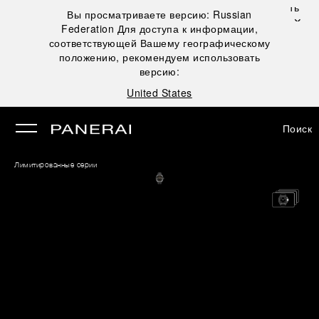
Закрыть
Вы просматриваете версию:
Russian
✕
Federation
Для доступа к информации,
рыть
соответствующей Вашему географическому
положению, рекомендуем использовать
версию:
United States
Поиск
Лимитированные серии