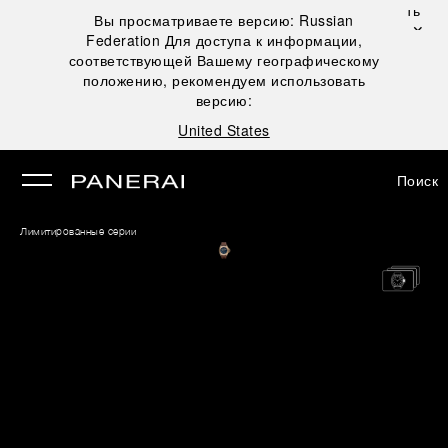
Закрыть
Вы просматриваете версию:
Russian
✕
Federation
Для доступа к информации,
рыть
соответствующей Вашему географическому
положению, рекомендуем использовать
версию:
United States
Поиск
Лимитированные серии