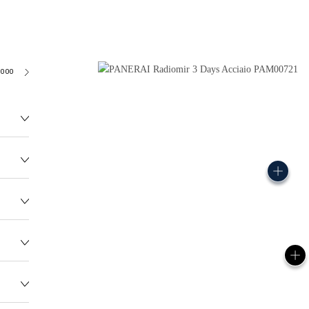
3000
123.0G