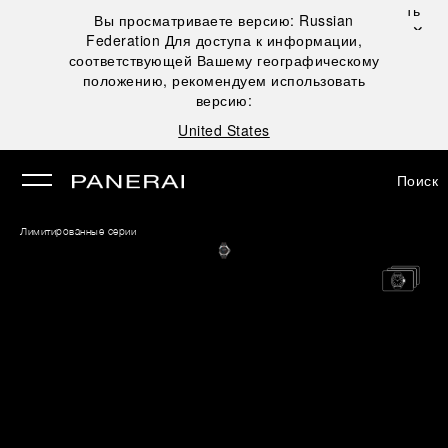
Закрыть
Вы просматриваете версию:
Russian
✕
Federation
Для доступа к информации,
рыть
соответствующей Вашему географическому
положению, рекомендуем использовать
версию:
United States
Поиск
Лимитированные серии