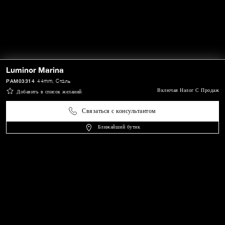
Luminor Marina
PAM03314
44mm
, Сталь
Включая Налог С Продаж
Добавить в список желаний
Связаться с консультантом
Ближайший бутик