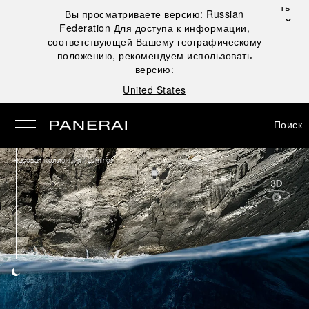
Закрыть
Вы просматриваете версию:
Russian
✕
Federation
Для доступа к информации,
рыть
соответствующей Вашему географическому
положению, рекомендуем использовать
версию:
United States
Поиск
/
Часовая коллекция
Luminor