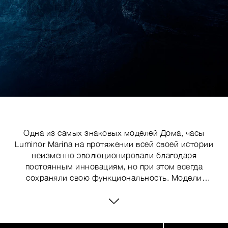
Одна из самых знаковых моделей Дома, часы
Luminor Marina на протяжении всей своей истории
неизменно эволюционировали благодаря
постоянным инновациям, но при этом всегда
сохраняли свою функциональность. Модели
последней серии, сочетающие в себе прочные
материалы, узнаваемый дизайн и высокоточные
технологии, раздвигают границы часового
мастерства благодаря целому ряду технических
Image