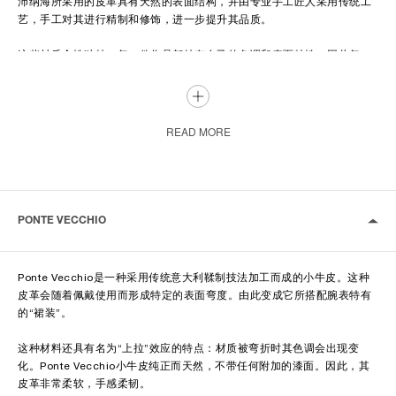
沛纳海所采用的皮革具有天然的表面结构，并由专业手工匠人采用传统工
艺，手工对其进行精制和修饰，进一步提升其品质。
这些材质个性独特，每一件作品都特有自己的色调和表面特性，因此每一
条表带都是别具一格、深受顾客喜爱和追捧的独特作品。
在制作过程中，皮革会采用三种不同方法进行处理：鞣制、染色和修饰。
这些工艺的目的在于令皮革具备抵御外部影响因素的能力，并赋予皮革优
READ MORE
美的外观。
皮革表带通常配备“无缝半包边”衬垫，它位于表带内侧，可营造出立体造
型。
PONTE VECCHIO
诸如Assolutamente和Ponte Vecchio等天然皮革表带的特点（取决于表
款）在于所谓的“复古衬垫”，该设计的灵感源于之前的初创表款。
Ponte Vecchio是一种采用传统意大利鞣制技法加工而成的小牛皮。这种
表带由单层皮革折叠、手工缝合而成。
皮革会随着佩戴使用而形成特定的表面弯度。由此变成它所搭配腕表特有
的“裙装”。
沛纳海小牛皮表带备有各种饰面和颜色，适合在所有场合佩戴。
这种材料还具有名为“上拉”效应的特点：材质被弯折时其色调会出现变
化。Ponte Vecchio小牛皮纯正而天然，不带任何附加的漆面。因此，其
皮革非常柔软，手感柔韧。