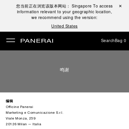
您当前正在浏览该版本网站：
Singapore
To access
Close ✕
information relevant to your geographic location,
se
we recommend using the version:
United States
Search
Bag
0
鸣谢
编辑
Officine Panerai
Marketing e Comunicazione S.r.l.
Viale Monza, 259
20126 Milan — Italia