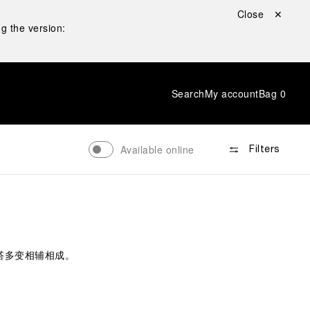
Close ✕
g the version:
Search
My account
Bag
0
Available online
Filters
搭多变相辅相成。