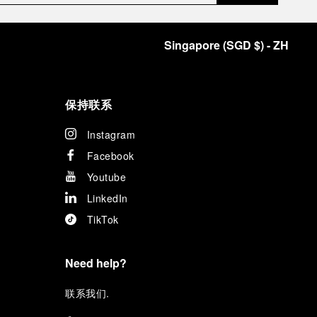
Singapore
(
SGD $
)
- ZH
保持联系
Instagram
Facebook
Youtube
LinkedIn
TikTok
Need help?
联
系我们
.