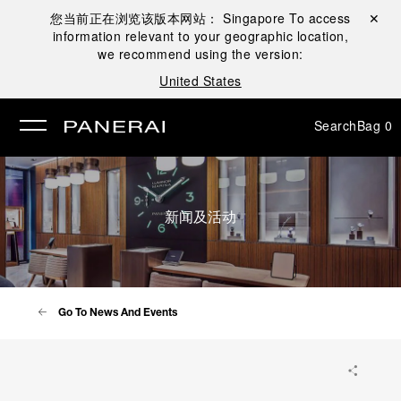
您当前正在浏览该版本网站：
Singapore
To access
Close ✕
information relevant to your geographic location,
se
we recommend using the version:
United States
Search
Bag
0
新闻及活动
Go To News And Events