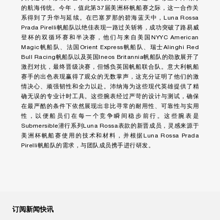
的航海传统。今年，值此第37届美洲杯帆船赛之际，这一合作关
系得到了升华与延续。在巴塞罗那的碧海蓝天中，Luna Rossa
Prada Pirelli帆船队以绝佳表现一路过关斩将，成功突破了路易威
登杯的双循环赛和半决赛，他们与来自美国NYYC American
Magic帆船队、法国Orient Express帆船队、瑞士Alinghi Red
Bull Racing帆船队以及英国Ineos Britannia帆船队的劲敌展开了
激烈对抗，最终晋级决赛，但憾负英国帆船联合队。意大利帆船
赛手的出色表现赢得了观众的无数掌声，这充分证明了他们的激
情决心、顽强韧性和全力以赴。沛纳海为这些现代英雄提供了精
确无误的专业计时工具。这些腕表经过严苛的设计与测试，确保
在最严酷的条件下依然展现出非比寻常的耐用性、可靠性与实用
性，以便船员们在每一个竞争瞬间稳步前行。这些腕表是
Submersible潜行系列Luna Rossa表款的新晋成员，灵感来源于
美洲杯帆船赛使用的技术和材料，并根据Luna Rossa Prada
Pirelli帆船队的需求，与团队成员携手进行研发。
订阅新闻快讯