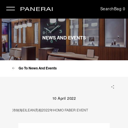
Search
Bag
0
se
NEWS AND EVENTS
Go To News And Events
10 April 2022
沛纳海EILEAN亮相2022年HOMO FABER EVENT