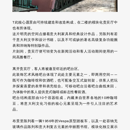
T此核心愿景由可持续建造和改造构成，在二楼的模块化贵宾厅中
也有所体现。
这片明亮的空间点缀着意大利家具和经典设计作品，另陈列有若
干意大利文学和设计书籍，以及不可或缺的著名高级复杂功能腕
表和沛纳海特别版作品。
片刻间，贵宾厅便可转变为在新闻活动和客人活动期间使用的一
间高雅餐厅。
离开贵宾厅，客人将被邀至邻近的吧台区。
此装饰艺术风格吧台体现了此处主要元素之一，即两用空间——
既可作为咖啡馆和饮酒吧，也可配备交互式旋转架，供客人把玩
并探索喜爱的表带和表壳组合。可移动吧台沿着吧台曲线来回，
为体验中的客人提供意式咖啡或标志性餐前酒。
吧台结构底部由10个容器组成，内藏来自世界各地的10种咖啡
豆，将意大利文化习俗的核心元素呈现为一件引人注目的艺术
品。
布景里陈列着一辆1956年的Vespa原型踏板车，以及一处容纳无
玻璃作品陈列和意大利复古元素的华丽图书馆。模块化独立展示