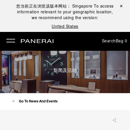
您当前正在浏览该版本网站：
Singapore
To access
Close ✕
information relevant to your geographic location,
se
we recommend using the version:
United States
Search
Bag
0
新闻及活动
Go To News And Events