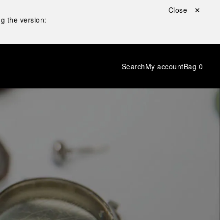
Close ✕
g the version:
Search
My account
Bag
0