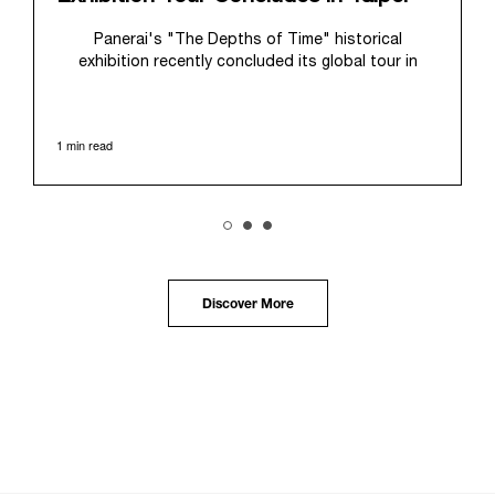
Panerai's "The Depths of Time" historical
exhibition recently concluded its global tour in
Taipei, Taiwan. From June 12 to June 15, 2026, the
exhibition welcomed the public at the historic
Huashan 1914 Creative Park. This symbolic venue,
1 min read
with its century of history, offered an evocative
backdrop, harmoniously blending local heritage with
Panerai's profound narrative.
The exhibition provided an immersive journey into
Panerai's distinctive heritage, tracing its evolution
from an Italian Navy supplier in the early 1910s. It
highlighted the brand's pivotal moment in 1993 with
the public unveiling of its military-grade innovations
Discover More
through its inaugural Luminor collection for civilian
use, and its subsequent growth following the
Richemont Group's acquisition in 1997.