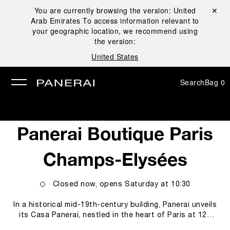
You are currently browsing the version:
United
Close ✕
Arab Emirates
To access information relevant to
se
your geographic location, we recommend using
the version:
United States
Search
Bag
0
Panerai Boutique Paris
Champs-Elysées
Closed now, opens
Saturday
at
10:30
In a historical mid-19th-century building, Panerai unveils
its Casa Panerai, nestled in the heart of Paris at 120
Avenue Des Champs Elysées. Drawing inspiration from