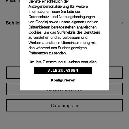
Radiomir 1940, 45 - 47 mm
Dienste einschließlich der
Anzeigenpersonalisierung (für weitere
Informationen lesen Sie bitte die
Datenschutz- und Nutzungsbedingungen
Schließenbreite
von Google
) sowie unsere eigenen und von
Drittanbietern bereitgestellten analytischen
Cookies, um das Surferlebnis des Benutzers
zu verstehen und zu verbessern und
Werbematerialien in Übereinstimmung mit
den während des Surfens gezeigten
Exclusive services
Präferenzen zu senden.
Um Ihre Zustimmung zu einigen oder allen
Cookies zu ändern oder zu widerrufen,
ALLE ZULASSEN
Extend warranty
klicken Sie auf „Konfigurieren“, oder lesen
Sie unsere
Cookie-Richtlinie
, um mehr zu
Konfigurieren
erfahren.
Request a service
Klicken Sie auf „Alle zulassen“, um Ihr
Einverständnis für die Verwendung der oben
erwähnten Cookies zu geben.
Care program
Klicken Sie auf „Nur technische cookies
akzeptieren“, um Ihr Einverständnis zu
geben, dass nur technische Cookies
verwendet werden dürfen.