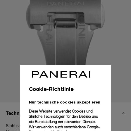
Cookie-Richtlinie
Nur technische cookies akzeptieren
Diese Website verwendet Cookies und
Technische Details
ähnliche Technologien für den Betrieb und
die Bereitstellung der relevanten Dienste.
Stahl satiniert, 22 mm, Luminor 44 - 47 - 48 mm und
Wir verwenden auch verschiedene Google-