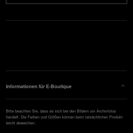
Finden
Sie die
Einen
Boutique
Termin
reinbaren
in Ihrer
Nähe
Informationen für E-Boutique
Bitte beachten Sie, dass es sich bei den Bildern um Archivfotos
handelt. Die Farben und Größen können beim tatsächlichen Produkt
leicht abweichen.