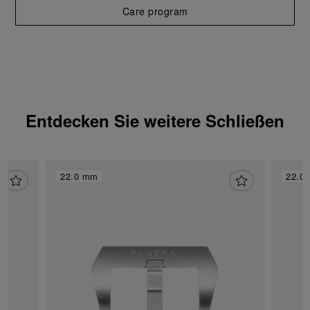
akzeptieren“, um Ihr Einverständnis zu
Care program
geben, dass nur technische Cookies
verwendet werden dürfen.
Entdecken Sie weitere Schließen
22.0 mm
22.0