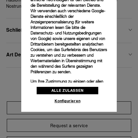
die Bereitstellung der relevanten Dienste.
Nostrum 52 mm
Wir verwenden auch verschiedene Google-
Dienste einschließlich der
Anzeigenpersonalisierung (für weitere
Informationen lesen Sie bitte die
Schließenbreite
Datenschutz- und Nutzungsbedingungen
von Google
) sowie unsere eigenen und von
Drittanbietern bereitgestellten analytischen
Cookies, um das Surferlebnis des Benutzers
Art Der Schließe
zu verstehen und zu verbessern und
Werbematerialien in Übereinstimmung mit
den während des Surfens gezeigten
Präferenzen zu senden.
Um Ihre Zustimmung zu einigen oder allen
Exclusive services
Cookies zu ändern oder zu widerrufen,
ALLE ZULASSEN
klicken Sie auf „Konfigurieren“, oder lesen
Sie unsere
Cookie-Richtlinie
, um mehr zu
Konfigurieren
erfahren.
Extend warranty
Klicken Sie auf „Alle zulassen“, um Ihr
Einverständnis für die Verwendung der oben
erwähnten Cookies zu geben.
Request a service
Klicken Sie auf „Nur technische cookies