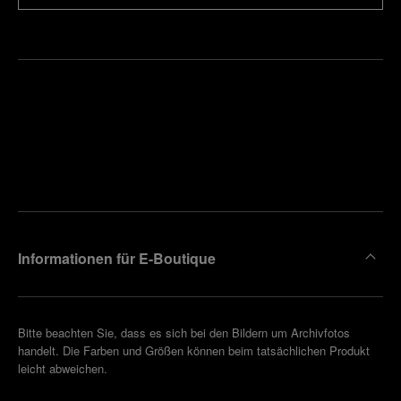
Finden
Sie die
Einen
Boutique
Termin
reinbaren
in Ihrer
Nähe
Informationen für E-Boutique
Bitte beachten Sie, dass es sich bei den Bildern um Archivfotos
handelt. Die Farben und Größen können beim tatsächlichen Produkt
leicht abweichen.