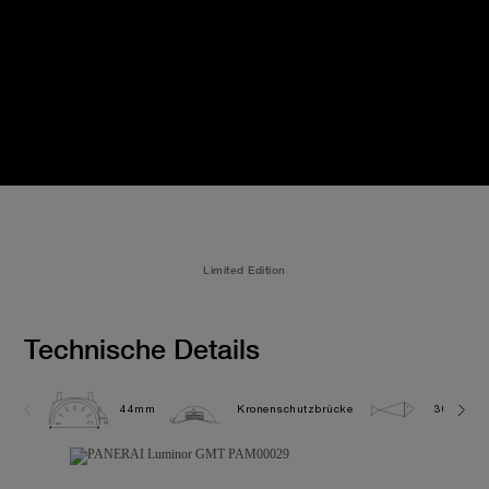
Limited Edition
Technische Details
44mm
Kronenschutzbrücke
30.0 bar 