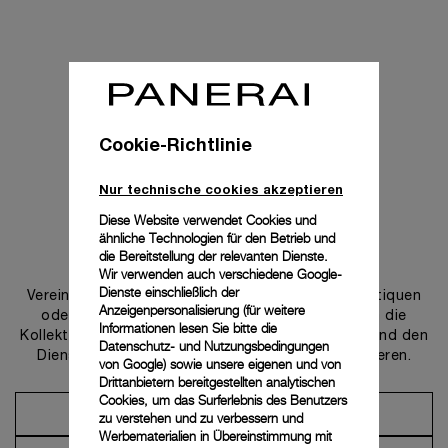
Cookie-Richtlinie
Nur technische cookies akzeptieren
Diese Website verwendet Cookies und
ähnliche Technologien für den Betrieb und
Uns kontaktieren
die Bereitstellung der relevanten Dienste.
Wir verwenden auch verschiedene Google-
Dienste einschließlich der
Vereinbaren Sie einen Termin in einer unserer Boutiquen
Anzeigenpersonalisierung (für weitere
oder wenden Sie sich an unseren Concierge, um die
Informationen lesen Sie bitte die
Kollektionen zu entdecken und von der Beratung und den
Datenschutz- und Nutzungsbedingungen
Dienstleistungen unserer Botschafter zu profitieren.
von Google
) sowie unsere eigenen und von
Drittanbietern bereitgestellten analytischen
Cookies, um das Surferlebnis des Benutzers
Einen Termin vereinbaren
zu verstehen und zu verbessern und
Werbematerialien in Übereinstimmung mit