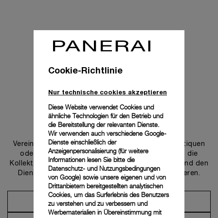
Cookie-Richtlinie
Nur technische cookies akzeptieren
Diese Website verwendet Cookies und
ähnliche Technologien für den Betrieb und
Uns kontaktieren
die Bereitstellung der relevanten Dienste.
Wir verwenden auch verschiedene Google-
Dienste einschließlich der
Vereinbaren Sie einen Termin in einer unserer Boutiquen
Anzeigenpersonalisierung (für weitere
oder wenden Sie sich an unseren Concierge, um die
Informationen lesen Sie bitte die
Kollektionen zu entdecken und von der Beratung und den
Datenschutz- und Nutzungsbedingungen
Dienstleistungen unserer Botschafter zu profitieren.
von Google
) sowie unsere eigenen und von
Drittanbietern bereitgestellten analytischen
Cookies, um das Surferlebnis des Benutzers
Einen Termin vereinbaren
zu verstehen und zu verbessern und
Werbematerialien in Übereinstimmung mit