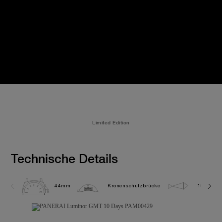
Limited Edition
Technische Details
44mm
Kronenschutzbrücke
10.0 bar 