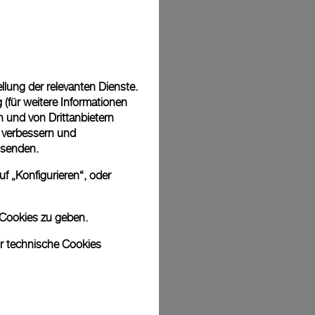
Back
lung der relevanten Dienste.
(für weitere Informationen
n und von Drittanbietern
u verbessern und
 senden.
f „Konfigurieren“, oder
 Cookies zu geben.
ur technische Cookies