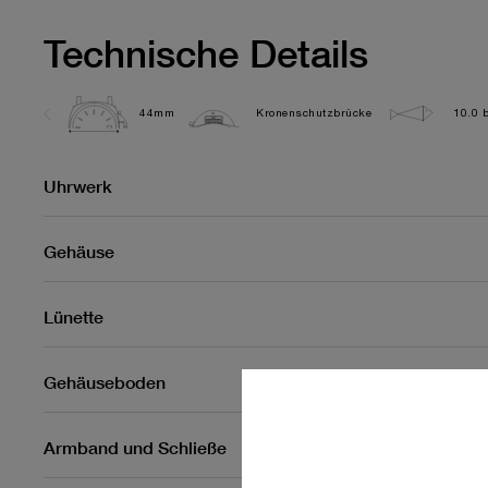
Technische Details
44mm
Kronenschutzbrücke
10.0 b
Uhrwerk
Gehäuse
Lünette
Gehäuseboden
Armband und Schließe