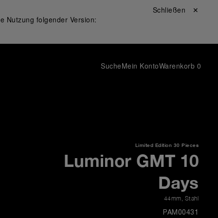
Schließen ✕
ie Nutzung folgender Version:
Suche
Mein Konto
Warenkorb
0
Limited Edition
30 Pieces
Luminor GMT 10
Days
44mm
,
Stahl
PAM00431