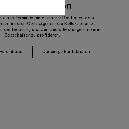
ns kontaktieren
e einen Termin in einer unserer Boutiquen oder
h an unseren Concierge, um die Kollektionen zu
n der Beratung und den Dienstleistungen unserer
Botschafter zu profitieren.
 vereinbaren
Concierge kontaktieren