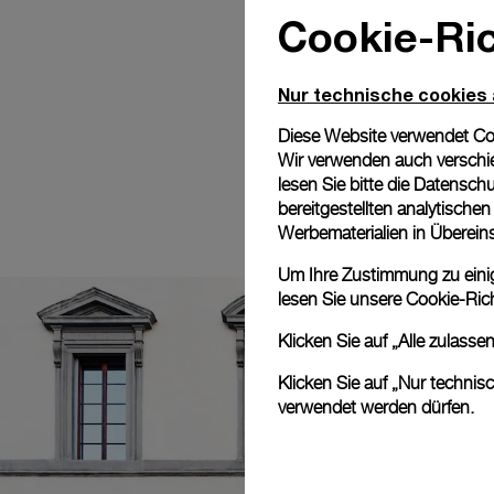
Cookie-Ric
Nur technische cookies
Diese Website verwendet Cook
Wir verwenden auch verschie
lesen Sie bitte die
Datenschu
bereitgestellten analytisch
Werbematerialien in Überei
Um Ihre Zustimmung zu einige
lesen Sie unsere
Cookie-Rich
Klicken Sie auf „Alle zulass
Klicken Sie auf „Nur technis
verwendet werden dürfen.