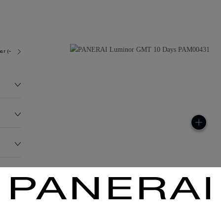
ar (~100.0 metres)
P2003
236.0G