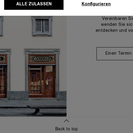
U
ALLE ZULASSEN
Konfigurieren
Vereinbaren Si
wenden Sie sic
entdecken und vo
Einen Termin
Back to top