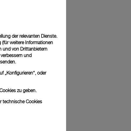
Back
lung der relevanten Dienste.
(für weitere Informationen
n und von Drittanbietern
u verbessern und
 senden.
f „Konfigurieren“, oder
 Cookies zu geben.
ur technische Cookies