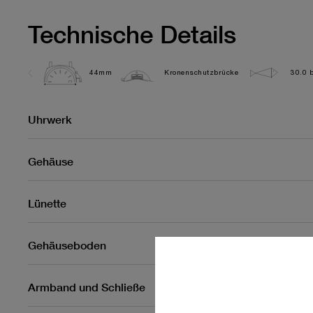
Technische Details
44mm
Kronenschutzbrücke
30.0 b
Uhrwerk
Gehäuse
Lünette
Gehäuseboden
Armband und Schließe