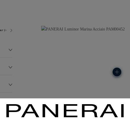
ar (~300.0 metres)
OP II
136.0G