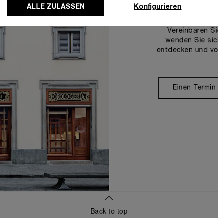
U
ALLE ZULASSEN
Konfigurieren
Vereinbaren Si
wenden Sie sic
entdecken und vo
Einen Termin
Back to top