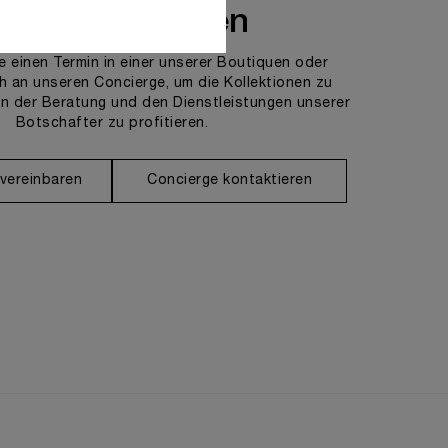
ns kontaktieren
e einen Termin in einer unserer Boutiquen oder
h an unseren Concierge, um die Kollektionen zu
n der Beratung und den Dienstleistungen unserer
Botschafter zu profitieren.
 vereinbaren
Concierge kontaktieren