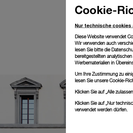
Cookie-Ric
Nur technische cookies
Diese Website verwendet Cook
Wir verwenden auch verschie
lesen Sie bitte die
Datenschu
bereitgestellten analytisch
Werbematerialien in Überei
Um Ihre Zustimmung zu einige
lesen Sie unsere
Cookie-Rich
Klicken Sie auf „Alle zulass
Klicken Sie auf „Nur technis
verwendet werden dürfen.