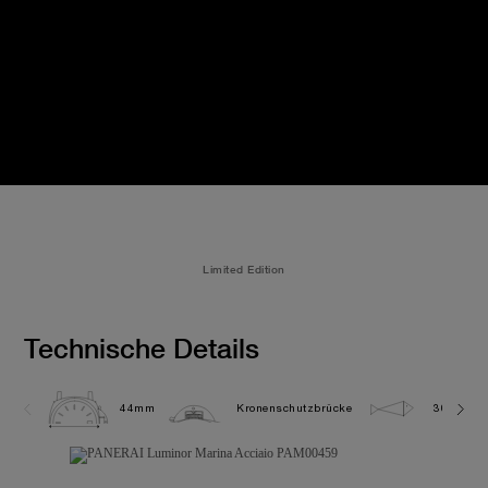
Limited Edition
Technische Details
44mm
Kronenschutzbrücke
30.0 bar 