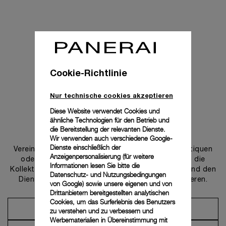
Cookie-Richtlinie
Nur technische cookies akzeptieren
Diese Website verwendet Cookies und
ähnliche Technologien für den Betrieb und
Uns kontaktieren
die Bereitstellung der relevanten Dienste.
Wir verwenden auch verschiedene Google-
Dienste einschließlich der
Vereinbaren Sie einen Termin in einer unserer Boutiquen
Anzeigenpersonalisierung (für weitere
oder wenden Sie sich an unseren Concierge, um die
Informationen lesen Sie bitte die
Kollektionen zu entdecken und von der Beratung und den
Datenschutz- und Nutzungsbedingungen
Dienstleistungen unserer Botschafter zu profitieren.
von Google
) sowie unsere eigenen und von
Drittanbietern bereitgestellten analytischen
Cookies, um das Surferlebnis des Benutzers
Einen Termin vereinbaren
zu verstehen und zu verbessern und
Werbematerialien in Übereinstimmung mit