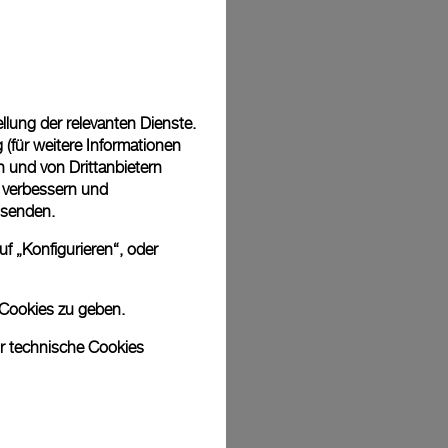
Back
lung der relevanten Dienste.
(für weitere Informationen
n und von Drittanbietern
u verbessern und
 senden.
f „Konfigurieren“, oder
 Cookies zu geben.
ur technische Cookies