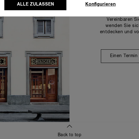
U
ALLE ZULASSEN
Konfigurieren
Vereinbaren Si
wenden Sie sic
entdecken und vo
Einen Termin
Back to top