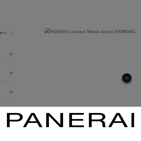
ar (~300.0 metres)
OP II
136.0G