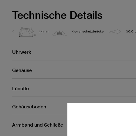
Technische Details
44mm
Kronenschutzbrücke
30.0 b
Uhrwerk
Gehäuse
Lünette
Gehäuseboden
Armband und Schließe