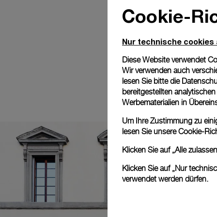
Cookie-Ric
Nur technische cookies
Diese Website verwendet Cook
Wir verwenden auch verschie
lesen Sie bitte die
Datenschu
bereitgestellten analytisch
Werbematerialien in Überei
Um Ihre Zustimmung zu einige
lesen Sie unsere
Cookie-Rich
Klicken Sie auf „Alle zulass
Klicken Sie auf „Nur technis
verwendet werden dürfen.