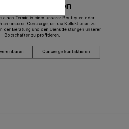
ns kontaktieren
e einen Termin in einer unserer Boutiquen oder
h an unseren Concierge, um die Kollektionen zu
n der Beratung und den Dienstleistungen unserer
Botschafter zu profitieren.
 vereinbaren
Concierge kontaktieren