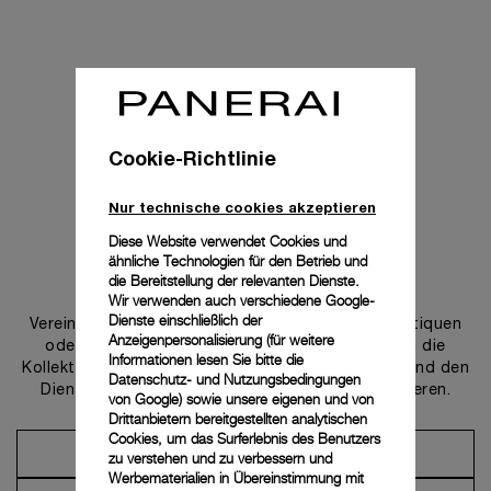
Cookie-Richtlinie
Nur technische cookies akzeptieren
Diese Website verwendet Cookies und
ähnliche Technologien für den Betrieb und
Uns kontaktieren
die Bereitstellung der relevanten Dienste.
Wir verwenden auch verschiedene Google-
Dienste einschließlich der
Vereinbaren Sie einen Termin in einer unserer Boutiquen
Anzeigenpersonalisierung (für weitere
oder wenden Sie sich an unseren Concierge, um die
Informationen lesen Sie bitte die
Kollektionen zu entdecken und von der Beratung und den
Datenschutz- und Nutzungsbedingungen
Dienstleistungen unserer Botschafter zu profitieren.
von Google
) sowie unsere eigenen und von
Drittanbietern bereitgestellten analytischen
Cookies, um das Surferlebnis des Benutzers
Einen Termin vereinbaren
zu verstehen und zu verbessern und
Werbematerialien in Übereinstimmung mit