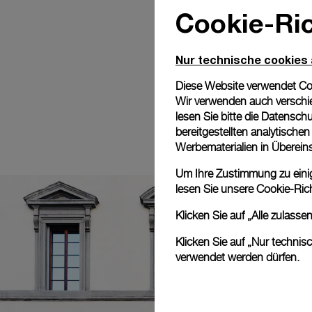
Cookie-Ric
Nur technische cookies
Diese Website verwendet Cook
Wir verwenden auch verschie
lesen Sie bitte die
Datenschu
bereitgestellten analytisch
Werbematerialien in Überei
Um Ihre Zustimmung zu einige
lesen Sie unsere
Cookie-Rich
Klicken Sie auf „Alle zulass
Klicken Sie auf „Nur technis
verwendet werden dürfen.