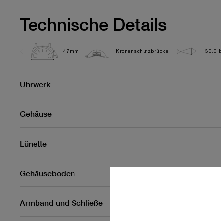
Technische Details
47mm
Kronenschutzbrücke
30.0 b
Uhrwerk
Gehäuse
Lünette
Gehäuseboden
Armband und Schließe