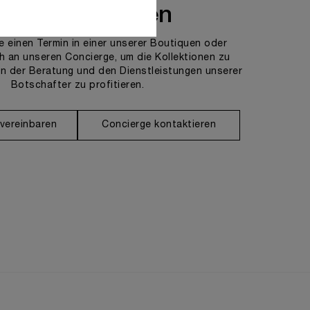
ns kontaktieren
e einen Termin in einer unserer Boutiquen oder
h an unseren Concierge, um die Kollektionen zu
n der Beratung und den Dienstleistungen unserer
Botschafter zu profitieren.
 vereinbaren
Concierge kontaktieren