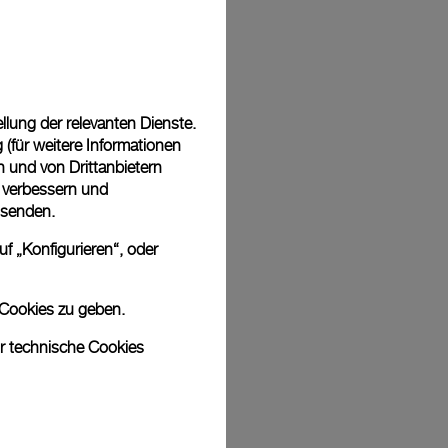
Back
lung der relevanten Dienste.
(für weitere Informationen
n und von Drittanbietern
u verbessern und
 senden.
f „Konfigurieren“, oder
 Cookies zu geben.
ur technische Cookies