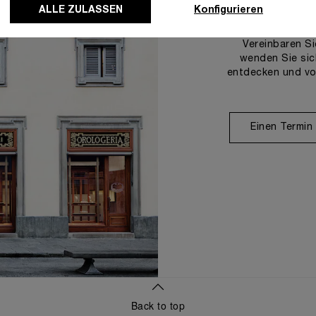
U
ALLE ZULASSEN
Konfigurieren
Vereinbaren Si
wenden Sie sic
entdecken und vo
Einen Termin
Back to top