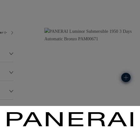
ar (~300.0 metres)
P9010
163.0G