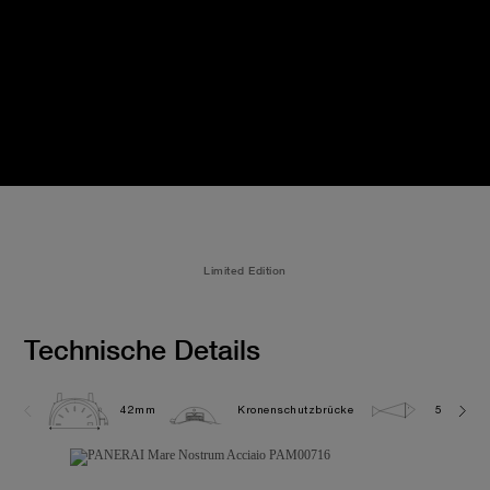
Limited Edition
Technische Details
42mm
Kronenschutzbrücke
5.0 bar (