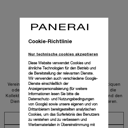
Cookie-Richtlinie
Nur technische cookies akzeptieren
Diese Website verwendet Cookies und
ähnliche Technologien für den Betrieb und
Uns kontaktieren
die Bereitstellung der relevanten Dienste.
Wir verwenden auch verschiedene Google-
Dienste einschließlich der
Vereinbaren Sie einen Termin in einer unserer Boutiquen
Anzeigenpersonalisierung (für weitere
oder wenden Sie sich an unseren Concierge, um die
Informationen lesen Sie bitte die
Kollektionen zu entdecken und von der Beratung und den
Datenschutz- und Nutzungsbedingungen
Dienstleistungen unserer Botschafter zu profitieren.
von Google
) sowie unsere eigenen und von
Drittanbietern bereitgestellten analytischen
Cookies, um das Surferlebnis des Benutzers
Einen Termin vereinbaren
zu verstehen und zu verbessern und
Werbematerialien in Übereinstimmung mit