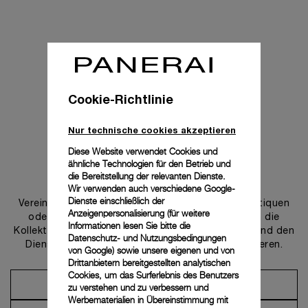
Cookie-Richtlinie
Nur technische cookies akzeptieren
Diese Website verwendet Cookies und
ähnliche Technologien für den Betrieb und
Uns kontaktieren
die Bereitstellung der relevanten Dienste.
Wir verwenden auch verschiedene Google-
Dienste einschließlich der
Vereinbaren Sie einen Termin in einer unserer Boutiquen
Anzeigenpersonalisierung (für weitere
oder wenden Sie sich an unseren Concierge, um die
Informationen lesen Sie bitte die
Kollektionen zu entdecken und von der Beratung und den
Datenschutz- und Nutzungsbedingungen
Dienstleistungen unserer Botschafter zu profitieren.
von Google
) sowie unsere eigenen und von
Drittanbietern bereitgestellten analytischen
Cookies, um das Surferlebnis des Benutzers
Einen Termin vereinbaren
zu verstehen und zu verbessern und
Werbematerialien in Übereinstimmung mit