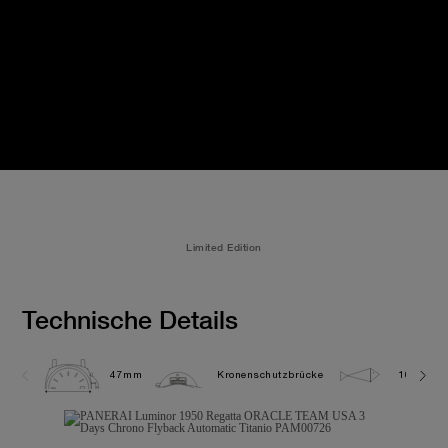
Limited Edition
Technische Details
47mm
Kronenschutzbrücke
10.0 bar 