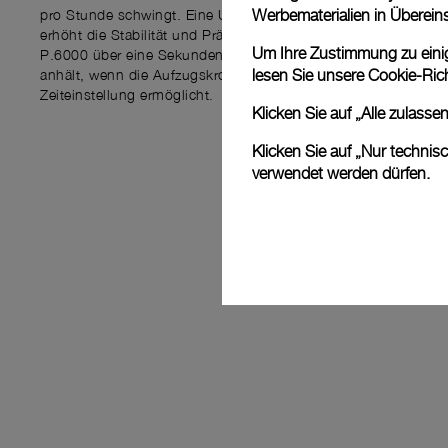
pro Stunde schwingt. Eine Unruhquerbrücke, die den Oszillator 
Werbematerialien in Überei
erhöht die Stabilität und Präzision des Uhrwerks. Darüber hin
Um Ihre Zustimmung zu einige
P.6000 über eine Sekundenstoppfunktion, die die Unruh und
anhält, wenn die Aufzugskrone herausgezogen wird und dadur
lesen Sie unsere
Cookie-Rich
Zeiteinstellung ermöglicht.
Klicken Sie auf „Alle zulass
Klicken Sie auf „Nur technis
verwendet werden dürfen.