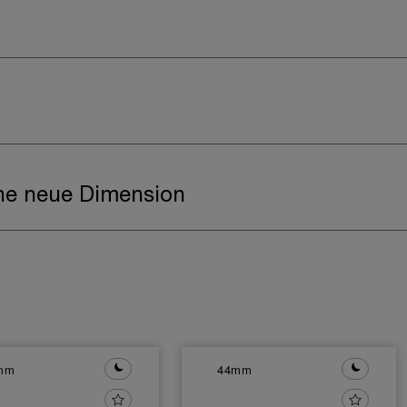
ine neue Dimension
mm
44mm