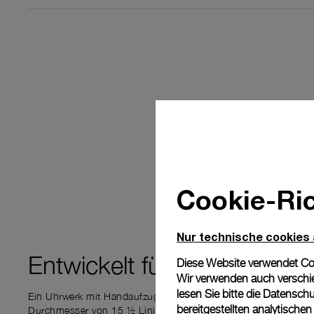
Cookie-Ric
Nur technische cookies
Entwickelt für
PRÄZISION
Diese Website verwendet Cook
Wir verwenden auch verschie
lesen Sie bitte die
Datenschu
Ein Uhrwerk mit Handaufzug und einer Gangreserve von 3 Tag
bereitgestellten analytisch
Durchmesser von 15 ½ Linien und eine Unruh, die mit 21.6