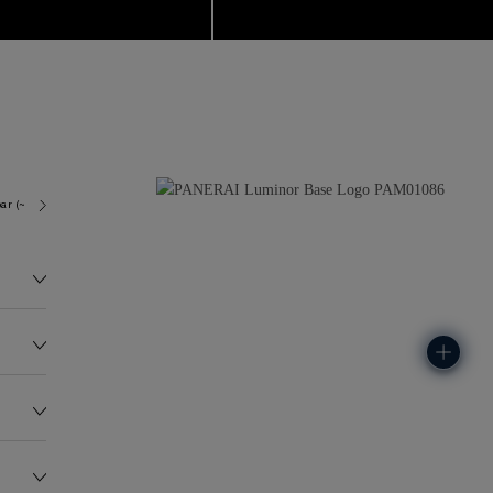
ar (~100.0 metres)
P6000
128.7G