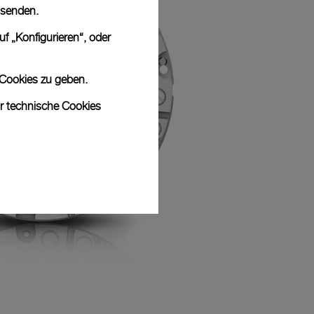
 senden.
f „Konfigurieren“, oder
 Cookies zu geben.
ur technische Cookies