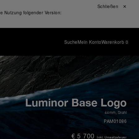
Schließen ✕
ie Nutzung folgender Version:
Suche
Mein Konto
Warenkorb
0
Luminor Base Logo
44mm
,
Stahl
PAM01086
€ 5 700
Inkl. Umsatzsteuer