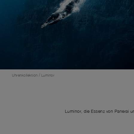
/
Uhrenkollektion
Luminor
Luminor, die Essenz von Panerai u