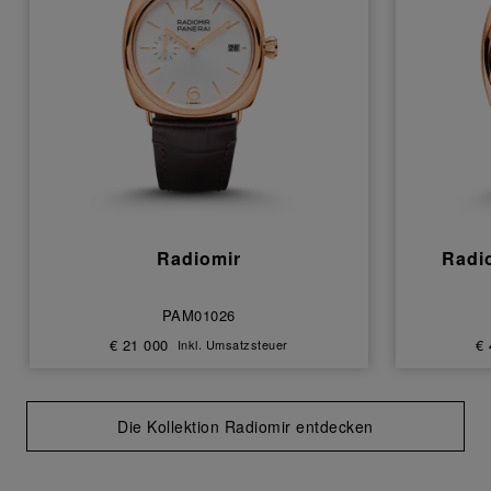
Radiomir
Radi
PAM01026
€ 21 000
€ 
Inkl. Umsatzsteuer
Die Kollektion Radiomir entdecken