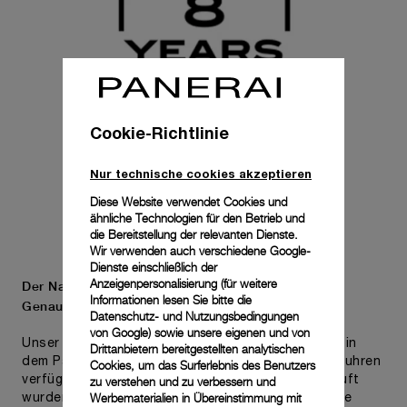
Cookie-Richtlinie
Nur technische cookies akzeptieren
Diese Website verwendet Cookies und
ähnliche Technologien für den Betrieb und
die Bereitstellung der relevanten Dienste.
Wir verwenden auch verschiedene Google-
Dienste einschließlich der
Anzeigenpersonalisierung (für weitere
Der Name Panerai steht für Langlebigkeit und
Informationen lesen Sie bitte die
Genauigkeit.
Datenschutz- und Nutzungsbedingungen
von Google
) sowie unsere eigenen und von
Unser Engagement für Qualität spiegelt sich auch in
Drittanbietern bereitgestellten analytischen
dem Pam.Guard-Programm wider, das für Armbanduhren
Cookies, um das Surferlebnis des Benutzers
verfügbar ist, die in den letzten zwei Jahren gekauft
zu verstehen und zu verbessern und
Werbematerialien in Übereinstimmung mit
wurden. Die eingeschränkte internationale Garantie