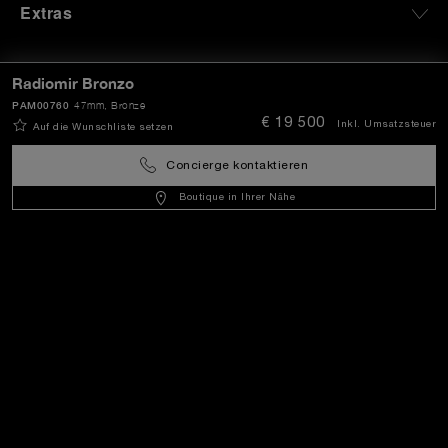
Extras
In Kontakt bleiben
Radiomir Bronzo
PAM00760
47mm
, Bronze
€ 19 500
Inkl. Umsatzsteuer
Auf die Wunschliste setzen
Benötigen Sie Hilfe?
Concierge kontaktieren
K
ontakt
.
Boutique in Ihrer Nähe
OFFICINE PANERAI®
© 2026 
PANERAI
P.I. 12155270155
Impressum