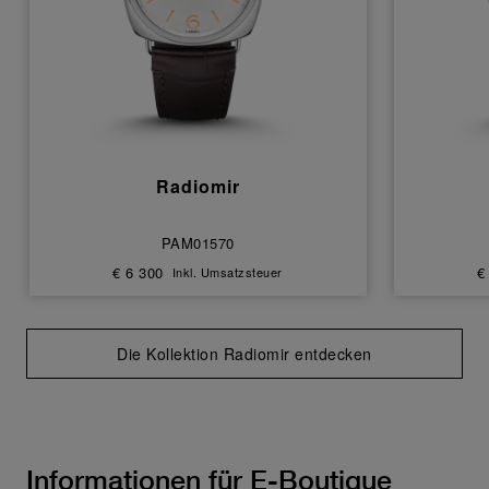
Radiomir
PAM01570
€ 6 300
€
Inkl. Umsatzsteuer
Die Kollektion Radiomir entdecken
Informationen für E-Boutique