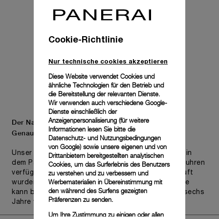
Cookie-Richtlinie
Nur technische cookies akzeptieren
Diese Website verwendet Cookies und
ähnliche Technologien für den Betrieb und
die Bereitstellung der relevanten Dienste.
Wir verwenden auch verschiedene Google-
Dienste einschließlich der
Anzeigenpersonalisierung (für weitere
Der Name Panerai steht für Langlebigkeit und
Informationen lesen Sie bitte die
Genauigkeit.
Datenschutz- und Nutzungsbedingungen
von Google
) sowie unsere eigenen und von
Unser Engagement für Qualität spiegelt sich auch in
Drittanbietern bereitgestellten analytischen
dem Pam.Guard-Programm wider, das für Armbanduhren
Cookies, um das Surferlebnis des Benutzers
zu verstehen und zu verbessern und
verfügbar ist, die in den letzten zwei Jahren gekauft
Werbematerialien in Übereinstimmung mit
wurden. Die eingeschränkte internationale Garantie
den während des Surfens gezeigten
kann bei anspruchsberechtigten Uhren um bis zu sechs
Präferenzen zu senden.
Jahre verlängert werden.
Mehr
Um Ihre Zustimmung zu einigen oder allen