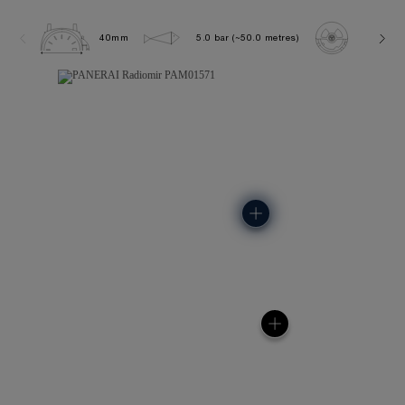
40mm
5.0 bar (~50.0 metres)
P900