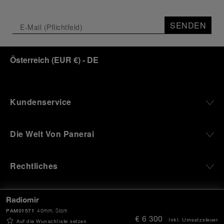
SENDEN
Österreich
(
EUR €
)
- DE
Kundenservice
Die Welt Von Panerai
Rechtliches
Extras
Radiomir
PAM01571
40mm
, Stahl
€ 6 300
Inkl. Umsatzsteuer
Auf die Wunschliste setzen