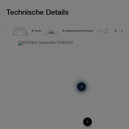
Technische Details
47mm
Kronenschutzbrücke
30.0 bar 