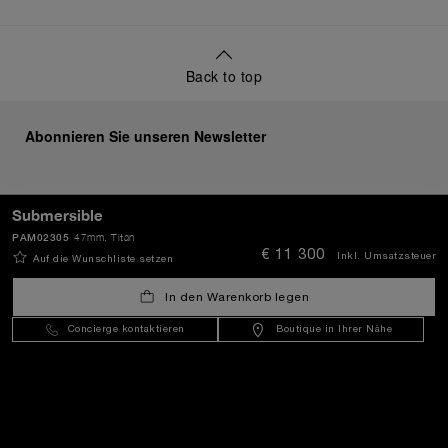
Back to top
Abonnieren Sie unseren Newsletter
Submersible
SENDEN
PAM02305
47mm
, Titan
€ 11 300
Inkl. Umsatzsteuer
Auf die Wunschliste setzen
In den Warenkorb legen
Österreich
(
EUR €
)
- DE
Concierge kontaktieren
Boutique in Ihrer Nähe
Kundenservice