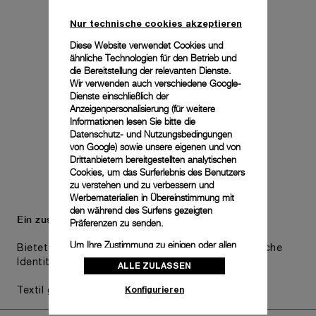
Nur technische cookies akzeptieren
Diese Website verwendet Cookies und
ähnliche Technologien für den Betrieb und
die Bereitstellung der relevanten Dienste.
Wir verwenden auch verschiedene Google-
Dienste einschließlich der
Anzeigenpersonalisierung (für weitere
Informationen lesen Sie bitte die
Datenschutz- und Nutzungsbedingungen
von Google
) sowie unsere eigenen und von
Drittanbietern bereitgestellten analytischen
Cookies, um das Surferlebnis des Benutzers
zu verstehen und zu verbessern und
Werbematerialien in Übereinstimmung mit
den während des Surfens gezeigten
Ein zusätzliches Armband ist inbegriffen.
Präferenzen zu senden.
Um Ihre Zustimmung zu einigen oder allen
Bietet praktische Vielseitigkeit, ohne die ästhetische
Cookies zu ändern oder zu widerrufen,
Identität der Uhr zu beeinträchtigen.
ALLE ZULASSEN
klicken Sie auf „Konfigurieren“, oder lesen
Sie unsere
Cookie-Richtlinie
, um mehr zu
Konfigurieren
Textil grau, STD, 26/22
erfahren.