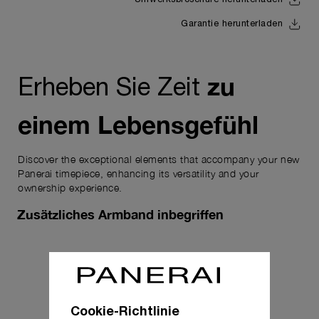
Uhrwerksbroschüre herunterladen
Garantie herunterladen
zu
Erheben Sie Zeit
einem Lebensgefühl
Discover the exceptional elements that accompany your new
Panerai timepiece, enhancing its versatility and your
ownership experience.
Zusätzliches Armband inbegriffen
Cookie-Richtlinie