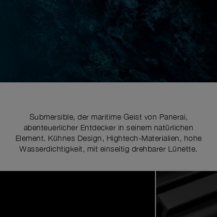
Submersible, der maritime Geist von Panerai,
abenteuerlicher Entdecker in seinem natürlichen
Element. Kühnes Design, Hightech-Materialien, hohe
Wasserdichtigkeit, mit einseitig drehbarer Lünette.
Image
1
of
5