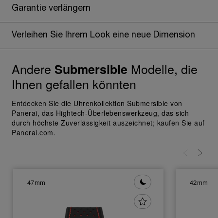
Klicken Sie auf „Alle zulassen“, um Ihr
Garantie verlängern
Einverständnis für die Verwendung der oben
erwähnten Cookies zu geben.
Klicken Sie auf „Nur technische cookies
Verleihen Sie Ihrem Look eine neue Dimension
akzeptieren“, um Ihr Einverständnis zu
geben, dass nur technische Cookies
verwendet werden dürfen.
Andere
Modelle, die
Submersible
Ihnen gefallen könnten
Entdecken Sie die Uhrenkollektion Submersible von
Panerai, das Hightech-Überlebenswerkzeug, das sich
durch höchste Zuverlässigkeit auszeichnet; kaufen Sie auf
Panerai.com.
47mm
42mm