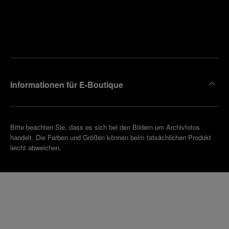
Finden
Sie die
Einen
Boutique
Termin
reinbaren
in Ihrer
Nähe
Informationen für E-Boutique
Bitte beachten Sie, dass es sich bei den Bildern um Archivfotos
handelt. Die Farben und Größen können beim tatsächlichen Produkt
leicht abweichen.