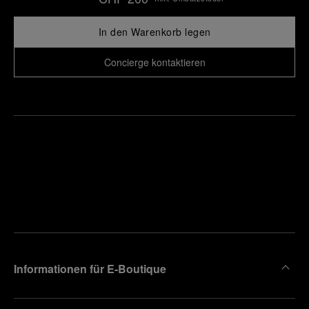
In den Warenkorb legen
Concierge kontaktieren
Finden
Sie die
Einen
Boutique
Termin
reinbaren
in Ihrer
Nähe
Informationen für E-Boutique