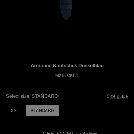
Armband Kautschuk Dunkelblau
MXE0CKRT
Select size:
STANDARD
Size guide
XS
STANDARD
CHF 200
Inkl. Umsatzsteuer