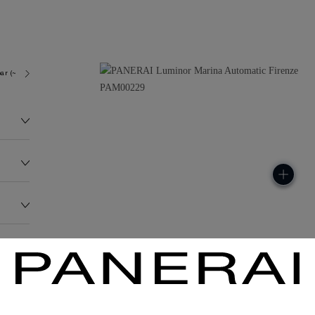
ar (~300.0 metres)
OP III
477.0G