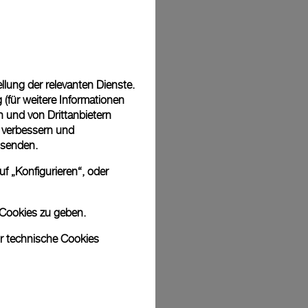
Back
lung der relevanten Dienste.
(für weitere Informationen
n und von Drittanbietern
u verbessern und
 senden.
f „Konfigurieren“, oder
 Cookies zu geben.
ur technische Cookies