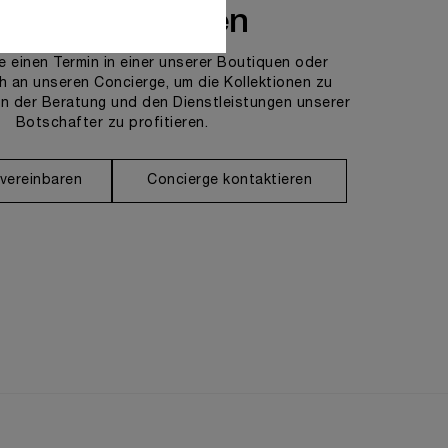
ns kontaktieren
e einen Termin in einer unserer Boutiquen oder
h an unseren Concierge, um die Kollektionen zu
n der Beratung und den Dienstleistungen unserer
Botschafter zu profitieren.
 vereinbaren
Concierge kontaktieren