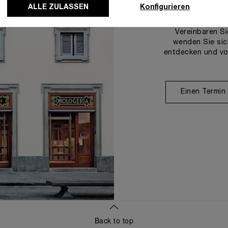
U
ALLE ZULASSEN
Konfigurieren
Vereinbaren Si
wenden Sie sic
entdecken und vo
Einen Termin
Back to top