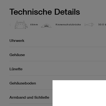
Technische Details
44mm
Kronenschutzbrücke
30.0 b
Uhrwerk
Gehäuse
Lünette
Gehäuseboden
Armband und Schließe