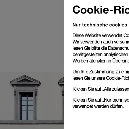
Cookie-Ric
Nur technische cookies
Diese Website verwendet Cook
Wir verwenden auch verschie
lesen Sie bitte die
Datenschu
bereitgestellten analytisch
Werbematerialien in Überei
Um Ihre Zustimmung zu einige
lesen Sie unsere
Cookie-Rich
Klicken Sie auf „Alle zulass
Klicken Sie auf „Nur technis
verwendet werden dürfen.