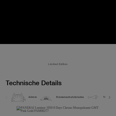
Limited Edition
Technische Details
44mm
Kronenschutzbrücke
10.0 bar 