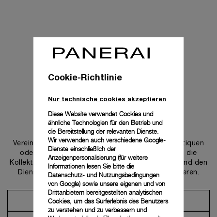
Cookie-Richtlinie
Nur technische cookies akzeptieren
Diese Website verwendet Cookies und
ähnliche Technologien für den Betrieb und
Uns kontaktieren
die Bereitstellung der relevanten Dienste.
Wir verwenden auch verschiedene Google-
Vereinbaren Sie einen Termin in einer unserer Boutiquen
Dienste einschließlich der
oder wenden Sie sich an unseren Concierge, um die
Anzeigenpersonalisierung (für weitere
Kollektionen zu entdecken und von der Beratung und den
Informationen lesen Sie bitte die
Dienstleistungen unserer Botschafter zu profitieren.
Datenschutz- und Nutzungsbedingungen
von Google
) sowie unsere eigenen und von
Drittanbietern bereitgestellten analytischen
Cookies, um das Surferlebnis des Benutzers
Einen Termin vereinbaren
zu verstehen und zu verbessern und