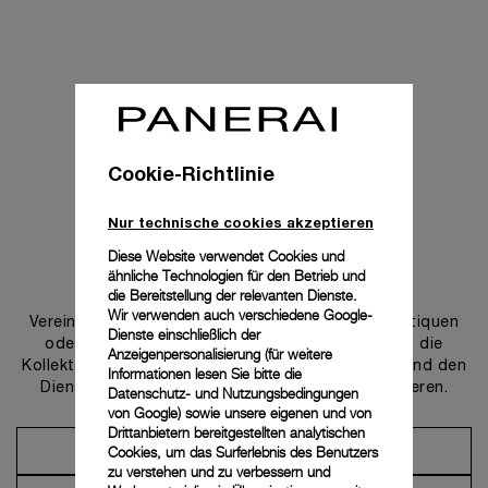
Cookie-Richtlinie
Nur technische cookies akzeptieren
Diese Website verwendet Cookies und
ähnliche Technologien für den Betrieb und
Uns kontaktieren
die Bereitstellung der relevanten Dienste.
Wir verwenden auch verschiedene Google-
Vereinbaren Sie einen Termin in einer unserer Boutiquen
Dienste einschließlich der
oder wenden Sie sich an unseren Concierge, um die
Anzeigenpersonalisierung (für weitere
Kollektionen zu entdecken und von der Beratung und den
Informationen lesen Sie bitte die
Dienstleistungen unserer Botschafter zu profitieren.
Datenschutz- und Nutzungsbedingungen
von Google
) sowie unsere eigenen und von
Drittanbietern bereitgestellten analytischen
Cookies, um das Surferlebnis des Benutzers
Einen Termin vereinbaren
zu verstehen und zu verbessern und