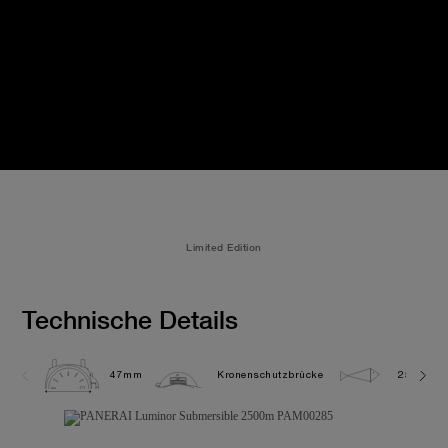
Limited Edition
Technische Details
47mm
Kronenschutzbrücke
250.0 bar