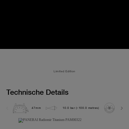
Limited Edition
Technische Details
47mm
10.0 bar (~100.0 metres)
OP XX