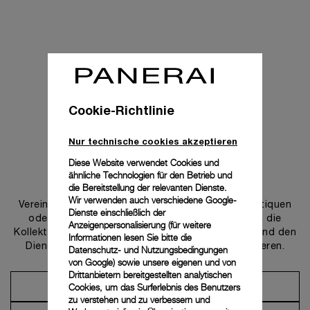
Cookie-Richtlinie
Nur technische cookies akzeptieren
Diese Website verwendet Cookies und
ähnliche Technologien für den Betrieb und
Uns kontaktieren
die Bereitstellung der relevanten Dienste.
Wir verwenden auch verschiedene Google-
Vereinbaren Sie einen Termin in einer unserer Boutiquen
Dienste einschließlich der
oder wenden Sie sich an unseren Concierge, um die
Anzeigenpersonalisierung (für weitere
Kollektionen zu entdecken und von der Beratung und den
Informationen lesen Sie bitte die
Dienstleistungen unserer Botschafter zu profitieren.
Datenschutz- und Nutzungsbedingungen
von Google
) sowie unsere eigenen und von
Drittanbietern bereitgestellten analytischen
Cookies, um das Surferlebnis des Benutzers
Einen Termin vereinbaren
zu verstehen und zu verbessern und