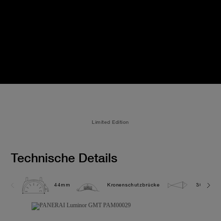
Limited Edition
Technische Details
44mm
Kronenschutzbrücke
30.0 bar 