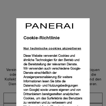
Cookie-Richtlinie
Nur technische cookies akzeptieren
Diese Website verwendet Cookies und
ähnliche Technologien für den Betrieb und
Uns kontaktieren
die Bereitstellung der relevanten Dienste.
Wir verwenden auch verschiedene Google-
Vereinbaren Sie einen Termin in einer unserer Boutiquen
Dienste einschließlich der
oder wenden Sie sich an unseren Concierge, um die
Anzeigenpersonalisierung (für weitere
Kollektionen zu entdecken und von der Beratung und den
Informationen lesen Sie bitte die
Dienstleistungen unserer Botschafter zu profitieren.
Datenschutz- und Nutzungsbedingungen
von Google
) sowie unsere eigenen und von
Drittanbietern bereitgestellten analytischen
Cookies, um das Surferlebnis des Benutzers
Einen Termin vereinbaren
zu verstehen und zu verbessern und