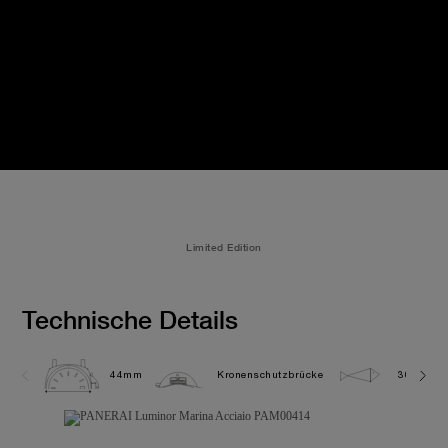
Limited Edition
Technische Details
44mm
Kronenschutzbrücke
30.0 bar 