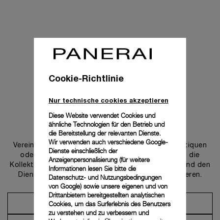
Cookie-Richtlinie
Nur technische cookies akzeptieren
Diese Website verwendet Cookies und
ähnliche Technologien für den Betrieb und
Uns kontaktieren
die Bereitstellung der relevanten Dienste.
Wir verwenden auch verschiedene Google-
Vereinbaren Sie einen Termin in einer unserer Boutiquen
Dienste einschließlich der
oder wenden Sie sich an unseren Concierge, um die
Anzeigenpersonalisierung (für weitere
Kollektionen zu entdecken und von der Beratung und den
Informationen lesen Sie bitte die
Dienstleistungen unserer Botschafter zu profitieren.
Datenschutz- und Nutzungsbedingungen
von Google
) sowie unsere eigenen und von
Drittanbietern bereitgestellten analytischen
Cookies, um das Surferlebnis des Benutzers
Einen Termin vereinbaren
zu verstehen und zu verbessern und