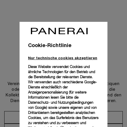
Cookie-Richtlinie
Nur technische cookies akzeptieren
Diese Website verwendet Cookies und
ähnliche Technologien für den Betrieb und
Uns kontaktieren
die Bereitstellung der relevanten Dienste.
Wir verwenden auch verschiedene Google-
Vereinbaren Sie einen Termin in einer unserer Boutiquen
Dienste einschließlich der
oder wenden Sie sich an unseren Concierge, um die
Anzeigenpersonalisierung (für weitere
Kollektionen zu entdecken und von der Beratung und den
Informationen lesen Sie bitte die
Dienstleistungen unserer Botschafter zu profitieren.
Datenschutz- und Nutzungsbedingungen
von Google
) sowie unsere eigenen und von
Drittanbietern bereitgestellten analytischen
Cookies, um das Surferlebnis des Benutzers
Einen Termin vereinbaren
zu verstehen und zu verbessern und