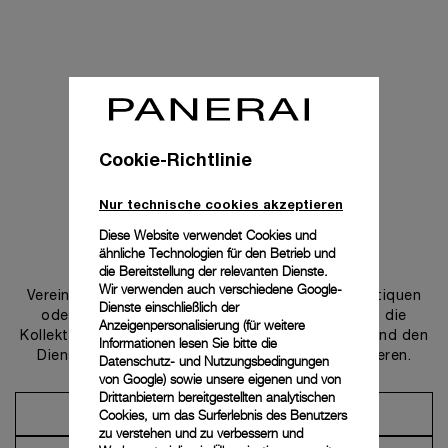
Cookie-Richtlinie
Nur technische cookies akzeptieren
Diese Website verwendet Cookies und
ähnliche Technologien für den Betrieb und
Uns kontaktieren
die Bereitstellung der relevanten Dienste.
Wir verwenden auch verschiedene Google-
Vereinbaren Sie einen Termin in einer unserer Boutiquen
Dienste einschließlich der
oder wenden Sie sich an unseren Concierge, um die
Anzeigenpersonalisierung (für weitere
Kollektionen zu entdecken und von der Beratung und den
Informationen lesen Sie bitte die
Dienstleistungen unserer Botschafter zu profitieren.
Datenschutz- und Nutzungsbedingungen
von Google
) sowie unsere eigenen und von
Drittanbietern bereitgestellten analytischen
Cookies, um das Surferlebnis des Benutzers
Einen Termin vereinbaren
zu verstehen und zu verbessern und