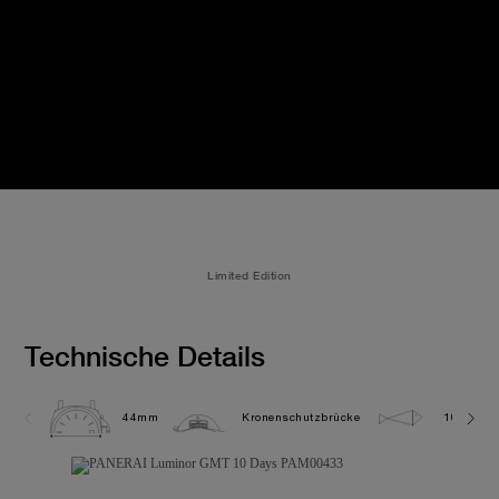
Limited Edition
Technische Details
44mm
Kronenschutzbrücke
10.0 bar 