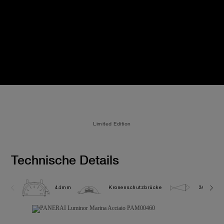
Limited Edition
Technische Details
44mm
Kronenschutzbrücke
30.0 bar 