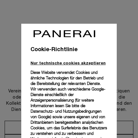
Cookie-Richtlinie
Nur technische cookies akzeptieren
Diese Website verwendet Cookies und
ähnliche Technologien für den Betrieb und
Uns kontaktieren
die Bereitstellung der relevanten Dienste.
Wir verwenden auch verschiedene Google-
Vereinbaren Sie einen Termin in einer unserer Boutiquen
Dienste einschließlich der
oder wenden Sie sich an unseren Concierge, um die
Anzeigenpersonalisierung (für weitere
Kollektionen zu entdecken und von der Beratung und den
Informationen lesen Sie bitte die
Dienstleistungen unserer Botschafter zu profitieren.
Datenschutz- und Nutzungsbedingungen
von Google
) sowie unsere eigenen und von
Drittanbietern bereitgestellten analytischen
Cookies, um das Surferlebnis des Benutzers
Einen Termin vereinbaren
zu verstehen und zu verbessern und