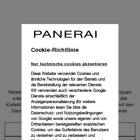
Cookie-Richtlinie
Nur technische cookies akzeptieren
Diese Website verwendet Cookies und
ähnliche Technologien für den Betrieb und
Uns kontaktieren
die Bereitstellung der relevanten Dienste.
Wir verwenden auch verschiedene Google-
Vereinbaren Sie einen Termin in einer unserer Boutiquen
Dienste einschließlich der
oder wenden Sie sich an unseren Concierge, um die
Anzeigenpersonalisierung (für weitere
Kollektionen zu entdecken und von der Beratung und den
Informationen lesen Sie bitte die
Dienstleistungen unserer Botschafter zu profitieren.
Datenschutz- und Nutzungsbedingungen
von Google
) sowie unsere eigenen und von
Drittanbietern bereitgestellten analytischen
Cookies, um das Surferlebnis des Benutzers
Einen Termin vereinbaren
zu verstehen und zu verbessern und