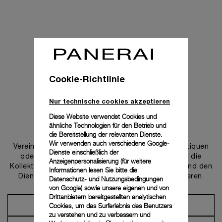
Cookie-Richtlinie
Nur technische cookies akzeptieren
Diese Website verwendet Cookies und
ähnliche Technologien für den Betrieb und
Uns kontaktieren
die Bereitstellung der relevanten Dienste.
Wir verwenden auch verschiedene Google-
Vereinbaren Sie einen Termin in einer unserer Boutiquen
Dienste einschließlich der
oder wenden Sie sich an unseren Concierge, um die
Anzeigenpersonalisierung (für weitere
Kollektionen zu entdecken und von der Beratung und den
Informationen lesen Sie bitte die
Dienstleistungen unserer Botschafter zu profitieren.
Datenschutz- und Nutzungsbedingungen
von Google
) sowie unsere eigenen und von
Drittanbietern bereitgestellten analytischen
Cookies, um das Surferlebnis des Benutzers
Einen Termin vereinbaren
zu verstehen und zu verbessern und