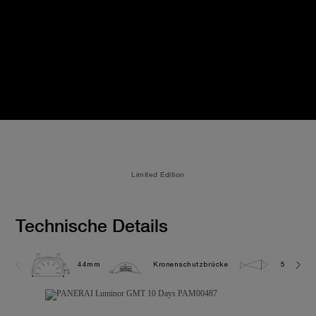
Limited Edition
Technische Details
44mm
Kronenschutzbrücke
5.0 bar (