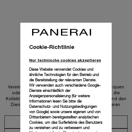
Cookie-Richtlinie
Nur technische cookies akzeptieren
Diese Website verwendet Cookies und
ähnliche Technologien für den Betrieb und
Uns kontaktieren
die Bereitstellung der relevanten Dienste.
Wir verwenden auch verschiedene Google-
Vereinbaren Sie einen Termin in einer unserer Boutiquen
Dienste einschließlich der
oder wenden Sie sich an unseren Concierge, um die
Anzeigenpersonalisierung (für weitere
Kollektionen zu entdecken und von der Beratung und den
Informationen lesen Sie bitte die
Dienstleistungen unserer Botschafter zu profitieren.
Datenschutz- und Nutzungsbedingungen
von Google
) sowie unsere eigenen und von
Drittanbietern bereitgestellten analytischen
Cookies, um das Surferlebnis des Benutzers
Einen Termin vereinbaren
zu verstehen und zu verbessern und