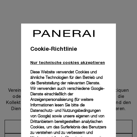
Cookie-Richtlinie
Nur technische cookies akzeptieren
Diese Website verwendet Cookies und
ähnliche Technologien für den Betrieb und
Uns kontaktieren
die Bereitstellung der relevanten Dienste.
Wir verwenden auch verschiedene Google-
Vereinbaren Sie einen Termin in einer unserer Boutiquen
Dienste einschließlich der
oder wenden Sie sich an unseren Concierge, um die
Anzeigenpersonalisierung (für weitere
Kollektionen zu entdecken und von der Beratung und den
Informationen lesen Sie bitte die
Dienstleistungen unserer Botschafter zu profitieren.
Datenschutz- und Nutzungsbedingungen
von Google
) sowie unsere eigenen und von
Drittanbietern bereitgestellten analytischen
Cookies, um das Surferlebnis des Benutzers
Einen Termin vereinbaren
zu verstehen und zu verbessern und