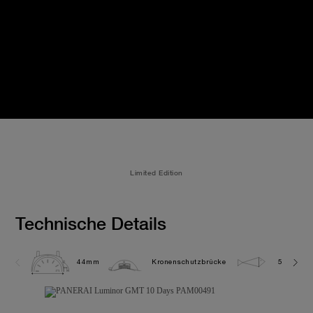
Limited Edition
Technische Details
44mm
Kronenschutzbrücke
5.0 bar (