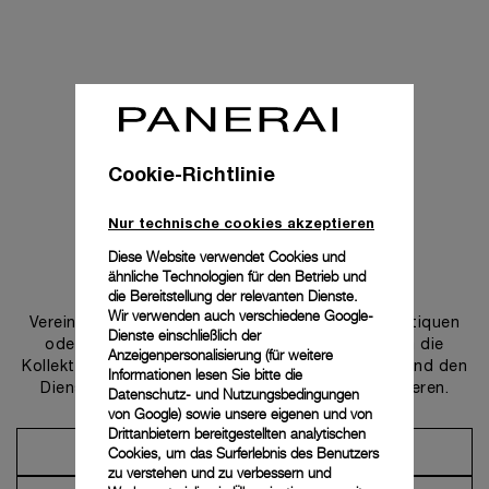
Cookie-Richtlinie
Nur technische cookies akzeptieren
Diese Website verwendet Cookies und
ähnliche Technologien für den Betrieb und
Uns kontaktieren
die Bereitstellung der relevanten Dienste.
Wir verwenden auch verschiedene Google-
Vereinbaren Sie einen Termin in einer unserer Boutiquen
Dienste einschließlich der
oder wenden Sie sich an unseren Concierge, um die
Anzeigenpersonalisierung (für weitere
Kollektionen zu entdecken und von der Beratung und den
Informationen lesen Sie bitte die
Dienstleistungen unserer Botschafter zu profitieren.
Datenschutz- und Nutzungsbedingungen
von Google
) sowie unsere eigenen und von
Drittanbietern bereitgestellten analytischen
Cookies, um das Surferlebnis des Benutzers
Einen Termin vereinbaren
zu verstehen und zu verbessern und