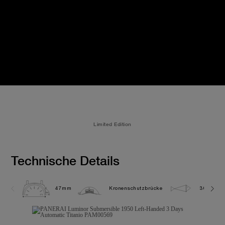
Limited Edition
Technische Details
47mm
Kronenschutzbrücke
30.0 bar 