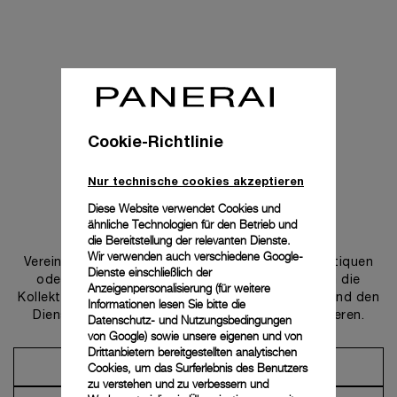
Cookie-Richtlinie
Nur technische cookies akzeptieren
Diese Website verwendet Cookies und
ähnliche Technologien für den Betrieb und
Uns kontaktieren
die Bereitstellung der relevanten Dienste.
Wir verwenden auch verschiedene Google-
Vereinbaren Sie einen Termin in einer unserer Boutiquen
Dienste einschließlich der
oder wenden Sie sich an unseren Concierge, um die
Anzeigenpersonalisierung (für weitere
Kollektionen zu entdecken und von der Beratung und den
Informationen lesen Sie bitte die
Dienstleistungen unserer Botschafter zu profitieren.
Datenschutz- und Nutzungsbedingungen
von Google
) sowie unsere eigenen und von
Drittanbietern bereitgestellten analytischen
Cookies, um das Surferlebnis des Benutzers
Einen Termin vereinbaren
zu verstehen und zu verbessern und