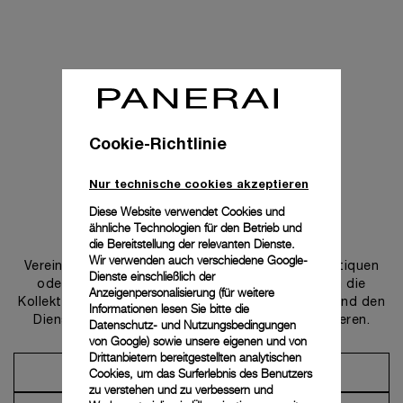
Cookie-Richtlinie
Nur technische cookies akzeptieren
Diese Website verwendet Cookies und
ähnliche Technologien für den Betrieb und
Uns kontaktieren
die Bereitstellung der relevanten Dienste.
Wir verwenden auch verschiedene Google-
Vereinbaren Sie einen Termin in einer unserer Boutiquen
Dienste einschließlich der
oder wenden Sie sich an unseren Concierge, um die
Anzeigenpersonalisierung (für weitere
Kollektionen zu entdecken und von der Beratung und den
Informationen lesen Sie bitte die
Dienstleistungen unserer Botschafter zu profitieren.
Datenschutz- und Nutzungsbedingungen
von Google
) sowie unsere eigenen und von
Drittanbietern bereitgestellten analytischen
Cookies, um das Surferlebnis des Benutzers
Einen Termin vereinbaren
zu verstehen und zu verbessern und