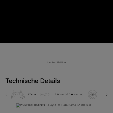
Limited Edition
Technische Details
47mm
5.0 bar (~50.0 metres)
P3001/1