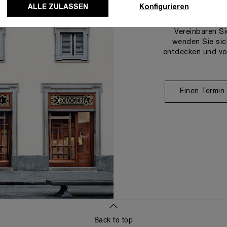
U
ALLE ZULASSEN
Konfigurieren
Vereinbaren Si
wenden Sie sic
entdecken und vo
Einen Termin
Back to top