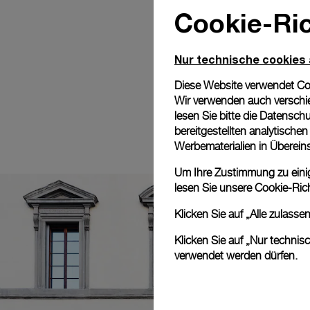
Cookie-Ric
Nur technische cookies
Diese Website verwendet Cook
Wir verwenden auch verschie
lesen Sie bitte die
Datenschu
bereitgestellten analytisch
Werbematerialien in Überei
Um Ihre Zustimmung zu einige
lesen Sie unsere
Cookie-Rich
Klicken Sie auf „Alle zulass
Klicken Sie auf „Nur technis
verwendet werden dürfen.