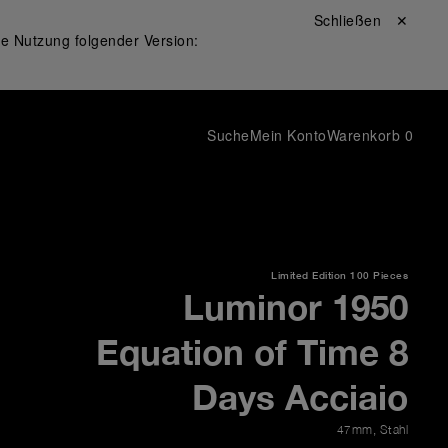
Schließen ✕
ie Nutzung folgender Version:
Suche
Mein Konto
Warenkorb
0
Limited Edition
100 Pieces
Luminor 1950
Equation of Time 8
Days Acciaio
47mm
,
Stahl