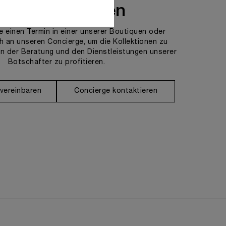
ns kontaktieren
e einen Termin in einer unserer Boutiquen oder
h an unseren Concierge, um die Kollektionen zu
n der Beratung und den Dienstleistungen unserer
Botschafter zu profitieren.
 vereinbaren
Concierge kontaktieren