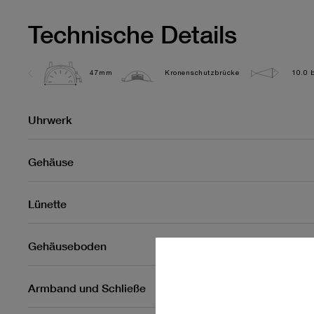
Technische Details
47mm
Kronenschutzbrücke
10.0 b
Uhrwerk
Gehäuse
Lünette
Gehäuseboden
Armband und Schließe