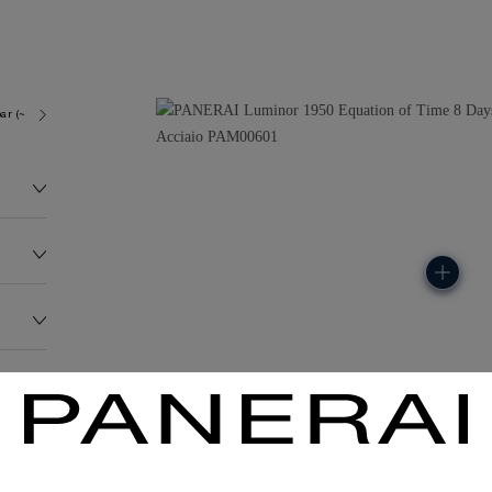
ar (~100.0 metres)
P2002/E
177.0G