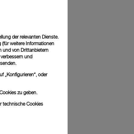
Back
lung der relevanten Dienste.
(für weitere Informationen
n und von Drittanbietern
u verbessern und
 senden.
f „Konfigurieren“, oder
 Cookies zu geben.
ur technische Cookies